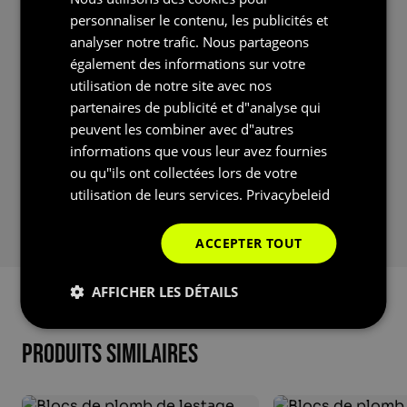
SPANISH
compétitif, ou d’une solution de lest en acier
personnaliser le contenu, les publicités et
GERMAN
plus économique, nous vous proposons une
analyser notre trafic. Nous partageons
solution sur mesure, en cherchant activement à
également des informations sur votre
ENGLISH
réfléchir avec le client.
utilisation de notre site avec nos
FRENCH
partenaires de publicité et d"analyse qui
peuvent les combiner avec d"autres
Toute notre histoire
informations que vous leur avez fournies
ou qu"ils ont collectées lors de votre
utilisation de leurs services.
Privacybeleid
ACCEPTER TOUT
AFFICHER LES DÉTAILS
Produits similaires