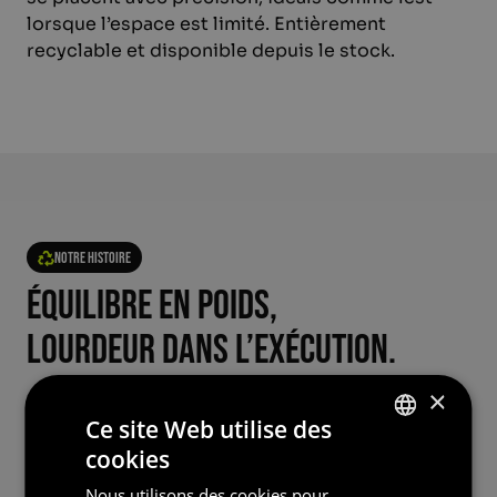
lorsque l’espace est limité. Entièrement
recyclable et disponible depuis le stock.
Notre histoire
Équilibre en poids,
lourdeur dans l’exécution.
×
Avec des produits de lest pour tout le monde,
Ce site Web utilise des
nous le pensons vraiment : pour tout le monde.
cookies
Qu’il s’agisse des produits en plomb un peu plus
DUTCH
chers mais toujours proposés à un prix
Nous utilisons des cookies pour