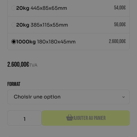
54,00
€
20kg
445x85x65mm
Lestage sur mesure
Demander un devis
56,00
€
20kg
385x115x55mm
Néerlandais
2.600,00
€
1000kg
180x180x45mm
2.600,00
€
TVA
FORMAT
quantité de Blocs de plomb de lestage de 10 kg sur
Ajouter au panier